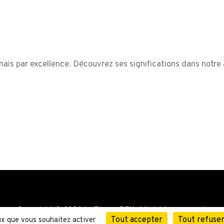
ais par excellence. Découvrez ses significations dans notre a
Copyright © 2026 by ThemeREX. All rights reserved.
Tout accepter
Tout refuse
eux que vous souhaitez activer