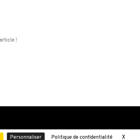
rticle !
X
Masqu
r
Personnaliser
Politique de confidentialité