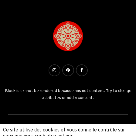
Block is cannot be rendered because has not content. Try to change
attributes or add a content.
Ce site utilise des cookies et vous donne le contrôle sur
©Copyright 2026. Tous droits réservés.
NUEVO MUNDO
Studio de